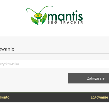
owanie
 konto
Logowanie