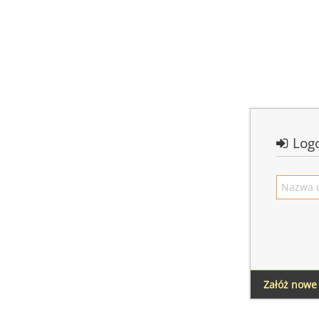
Log
Załóż nowe