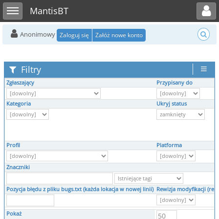
Toggle user menu
Toggle sidebar
MantisBT
Anonimowy
Zaloguj się
Załóż nowe konto
Filtry
Zgłaszający
Przypisany do
Kategoria
Ukryj status
Profil
Platforma
Znaczniki
Pozycja błędu z pliku bugs.txt (każda lokacja w nowej linii)
Rewizja modyfikacji (rev.
Pokaż