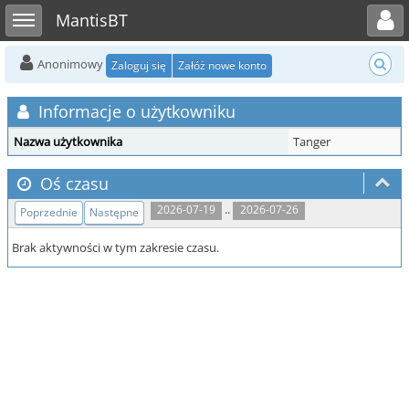
Toggle user menu
Toggle sidebar
MantisBT
Anonimowy
Zaloguj się
Załóż nowe konto
Informacje o użytkowniku
Nazwa użytkownika
Tanger
Oś czasu
..
2026-07-19
2026-07-26
Poprzednie
Następne
Brak aktywności w tym zakresie czasu.