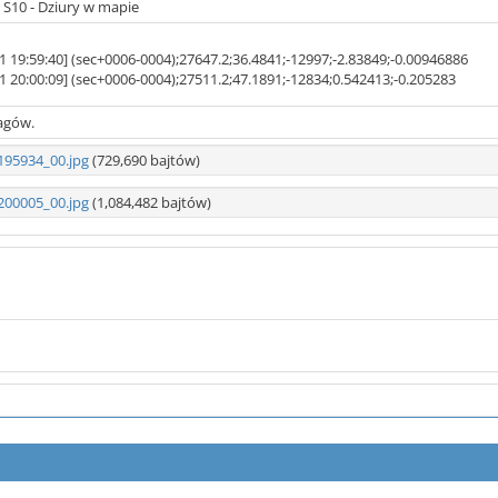
- S10 - Dziury w mapie
1 19:59:40] (sec+0006-0004);27647.2;36.4841;-12997;-2.83849;-0.00946886
1 20:00:09] (sec+0006-0004);27511.2;47.1891;-12834;0.542413;-0.205283
agów.
195934_00.jpg
(729,690 bajtów)
200005_00.jpg
(1,084,482 bajtów)