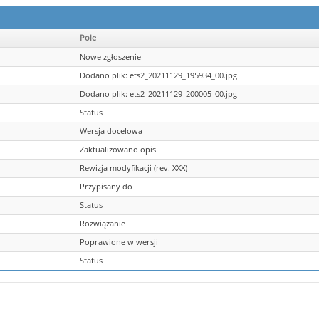
Pole
Nowe zgłoszenie
Dodano plik: ets2_20211129_195934_00.jpg
Dodano plik: ets2_20211129_200005_00.jpg
Status
Wersja docelowa
Zaktualizowano opis
Rewizja modyfikacji (rev. XXX)
Przypisany do
Status
Rozwiązanie
Poprawione w wersji
Status