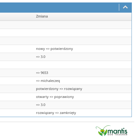
Zmiana
nowy => potwierdzony
=> 3.0
=> 9653
=> michaleczeq
potwierdzony => rozwiązany
otwarty => poprawiony
=> 3.0
rozwiązany => zamknięty