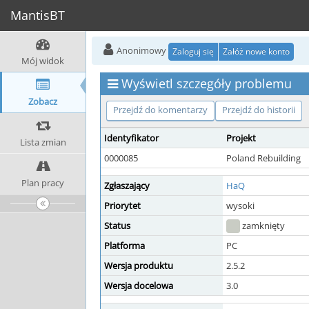
MantisBT
Anonimowy
Zaloguj się
Załóż nowe konto
Mój widok
Wyświetl szczegóły problemu
Zobacz
Przejdź do komentarzy
Przejdź do historii
Identyfikator
Projekt
Lista zmian
0000085
Poland Rebuilding
Plan pracy
Zgłaszający
HaQ
Priorytet
wysoki
Status
zamknięty
Platforma
PC
Wersja produktu
2.5.2
Wersja docelowa
3.0