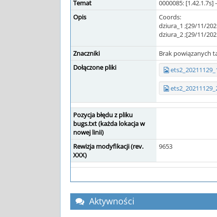
Temat
0000085: [1.42.1.7s] 
Opis
Coords:
dziura_1 ;[29/11/202
dziura_2 ;[29/11/202
Znaczniki
Brak powiązanych t
Dołączone pliki
ets2_20211129_
ets2_20211129_
Pozycja błędu z pliku
bugs.txt (każda lokacja w
nowej linii)
Rewizja modyfikacji (rev.
9653
XXX)
Aktywności