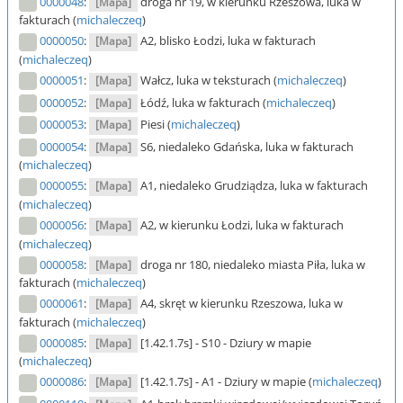
0000048
:
droga nr 19, w kierunku Rzeszowa, luka w
[Mapa]
fakturach (
michaleczeq
)
0000050
:
A2, blisko Łodzi, luka w fakturach
[Mapa]
(
michaleczeq
)
0000051
:
Wałcz, luka w teksturach (
michaleczeq
)
[Mapa]
0000052
:
Łódź, luka w fakturach (
michaleczeq
)
[Mapa]
0000053
:
Piesi (
michaleczeq
)
[Mapa]
0000054
:
S6, niedaleko Gdańska, luka w fakturach
[Mapa]
(
michaleczeq
)
0000055
:
A1, niedaleko Grudziądza, luka w fakturach
[Mapa]
(
michaleczeq
)
0000056
:
A2, w kierunku Łodzi, luka w fakturach
[Mapa]
(
michaleczeq
)
0000058
:
droga nr 180, niedaleko miasta Piła, luka w
[Mapa]
fakturach (
michaleczeq
)
0000061
:
A4, skręt w kierunku Rzeszowa, luka w
[Mapa]
fakturach (
michaleczeq
)
0000085
:
[1.42.1.7s] - S10 - Dziury w mapie
[Mapa]
(
michaleczeq
)
0000086
:
[1.42.1.7s] - A1 - Dziury w mapie (
michaleczeq
)
[Mapa]