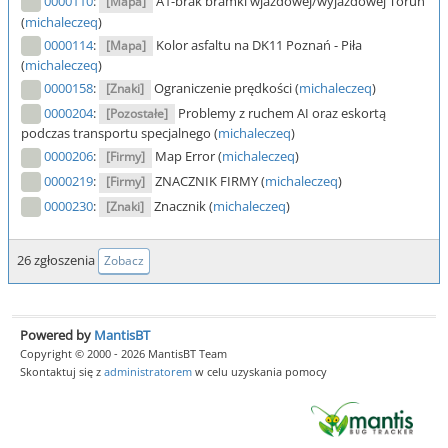
0000110
:
A1-brak bramki wjazdowej/wyjazdowej Toruń
[Mapa]
(
michaleczeq
)
0000114
:
Kolor asfaltu na DK11 Poznań - Piła
[Mapa]
(
michaleczeq
)
0000158
:
Ograniczenie prędkości (
michaleczeq
)
[Znaki]
0000204
:
Problemy z ruchem AI oraz eskortą
[Pozostałe]
podczas transportu specjalnego (
michaleczeq
)
0000206
:
Map Error (
michaleczeq
)
[Firmy]
0000219
:
ZNACZNIK FIRMY (
michaleczeq
)
[Firmy]
0000230
:
Znacznik (
michaleczeq
)
[Znaki]
26 zgłoszenia
Zobacz
Powered by
MantisBT
Copyright © 2000 - 2026 MantisBT Team
Skontaktuj się z
administratorem
w celu uzyskania pomocy