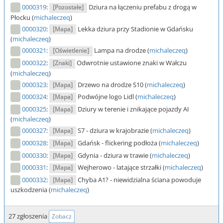
0000319
:
Dziura na łączeniu prefabu z drogą w
[Pozostałe]
Płocku (
michaleczeq
)
0000320
:
Lekka dziura przy Stadionie w Gdańsku
[Mapa]
(
michaleczeq
)
0000321
:
Lampa na drodze (
michaleczeq
)
[Oświetlenie]
0000322
:
Odwrotnie ustawione znaki w Wałczu
[Znaki]
(
michaleczeq
)
0000323
:
Drzewo na drodze S10 (
michaleczeq
)
[Mapa]
0000324
:
Podwójne logo Lidl (
michaleczeq
)
[Mapa]
0000325
:
Dziury w terenie i znikające pojazdy AI
[Mapa]
(
michaleczeq
)
0000327
:
S7 - dziura w krajobrazie (
michaleczeq
)
[Mapa]
0000328
:
Gdańsk - flickering podłoża (
michaleczeq
)
[Mapa]
0000330
:
Gdynia - dziura w trawie (
michaleczeq
)
[Mapa]
0000331
:
Wejherowo - latające strzałki (
michaleczeq
)
[Mapa]
0000332
:
Chyba A1? - niewidzialna ściana powoduje
[Mapa]
uszkodzenia (
michaleczeq
)
27 zgłoszenia
Zobacz