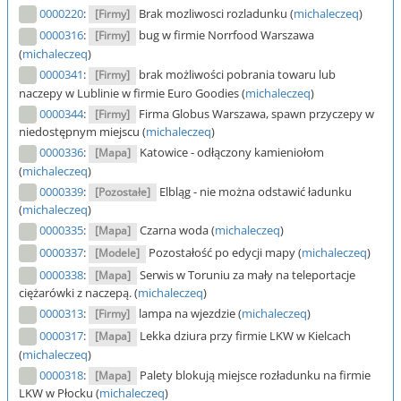
0000220
:
Brak mozliwosci rozladunku (
michaleczeq
)
[Firmy]
0000316
:
bug w firmie Norrfood Warszawa
[Firmy]
(
michaleczeq
)
0000341
:
brak możliwości pobrania towaru lub
[Firmy]
naczepy w Lublinie w firmie Euro Goodies (
michaleczeq
)
0000344
:
Firma Globus Warszawa, spawn przyczepy w
[Firmy]
niedostępnym miejscu (
michaleczeq
)
0000336
:
Katowice - odłączony kamieniołom
[Mapa]
(
michaleczeq
)
0000339
:
Elbląg - nie można odstawić ładunku
[Pozostałe]
(
michaleczeq
)
0000335
:
Czarna woda (
michaleczeq
)
[Mapa]
0000337
:
Pozostałość po edycji mapy (
michaleczeq
)
[Modele]
0000338
:
Serwis w Toruniu za mały na teleportacje
[Mapa]
ciężarówki z naczepą. (
michaleczeq
)
0000313
:
lampa na wjezdzie (
michaleczeq
)
[Firmy]
0000317
:
Lekka dziura przy firmie LKW w Kielcach
[Mapa]
(
michaleczeq
)
0000318
:
Palety blokują miejsce rozładunku na firmie
[Mapa]
LKW w Płocku (
michaleczeq
)