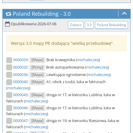
Poland Rebuilding
-
3.0
Opublikowana 2026-07-06
Zobacz
3.0
Poland Rebuilding
Wersja 3.0 mapy PR dodająca "wielką przebudowę".
0000029
:
Brak krawężnika (
michaleczeq
)
[Mapa]
0000032
:
Brak autoparkowania (
michaleczeq
)
[Firmy]
0000036
:
Lewitujące ogrodzenie (
michaleczeq
)
[Mapa]
0000040
:
A1, obok z Łodzi, luka w fakturach
[Mapa]
(
michaleczeq
)
0000045
:
droga nr 17, w kierunku Lublina, luka w
[Mapa]
fakturach (
michaleczeq
)
0000046
:
droga nr 17, w kierunku Lublina, luka w
[Mapa]
fakturach (
michaleczeq
)
0000047
:
droga nr 19, w kierunku Rzeszowa, luka w
[Mapa]
fakturach (
michaleczeq
)