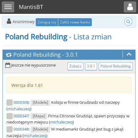
Toggle user menu
Toggle sidebar
MantisBT
Anonimowy
Zaloguj się
Załóż nowe konto
Poland Rebuilding
- Lista zmian
Poland Rebuilding
-
3.0.1
Jeszcze nie wypuszczone
Zobacz
3.0.1
Poland Rebuilding
Wersja dla 1.61
0000308
:
Kolizja w firmie Grudziadz od naczepy
[Modele]
(
michaleczeq
)
0000347
:
Firma Citronex Grudziąż, spawn przyczepy w
[Mapa]
niedostępnym miejscu (
michaleczeq
)
0000348
:
W mediamarkt Grudziąż jest bug z jakąś
[Modele]
naczepa (
michaleczeq
)