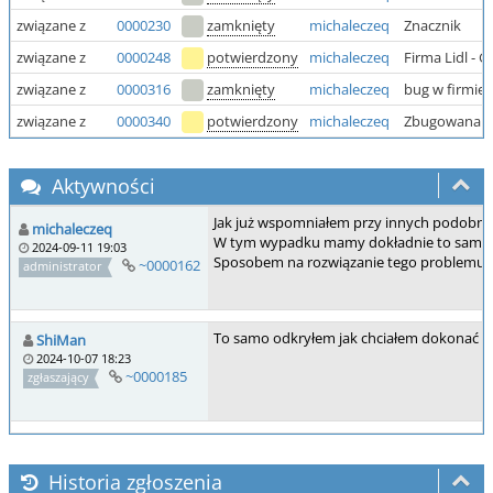
związane z
0000230
zamknięty
michaleczeq
Znacznik
związane z
0000248
potwierdzony
michaleczeq
Firma Lidl - 
związane z
0000316
zamknięty
michaleczeq
bug w firmie
związane z
0000340
potwierdzony
michaleczeq
Zbugowana do
Aktywności
Jak już wspomniałem przy innych podobnyc
michaleczeq
W tym wypadku mamy dokładnie to samo. Tej
2024-09-11 19:03
Sposobem na rozwiązanie tego problemu, jes
~0000162
administrator
To samo odkryłem jak chciałem dokonać roz
ShiMan
2024-10-07 18:23
~0000185
zgłaszający
Historia zgłoszenia