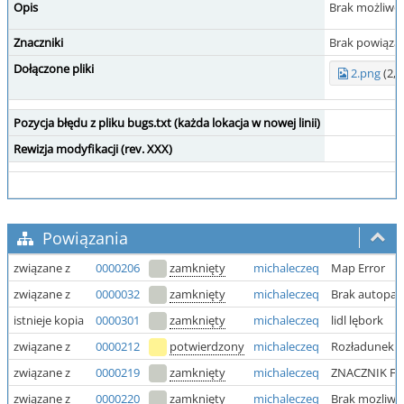
Opis
Brak możliwoś
Znaczniki
Brak powiąza
Dołączone pliki
2.png
(2,5
Pozycja błędu z pliku bugs.txt (każda lokacja w nowej linii)
Rewizja modyfikacji (rev. XXX)
Powiązania
związane z
0000206
zamknięty
michaleczeq
Map Error
związane z
0000032
zamknięty
michaleczeq
Brak autopar
istnieje kopia
0000301
zamknięty
michaleczeq
lidl lębork
związane z
0000212
potwierdzony
michaleczeq
Rozładunek -
związane z
0000219
zamknięty
michaleczeq
ZNACZNIK FI
związane z
0000220
zamknięty
michaleczeq
Brak mozliwo