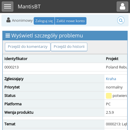
Toggle user menu
Toggle sidebar
MantisBT
Anonimowy
Zaloguj się
Załóż nowe konto
Wyświetl szczegóły problemu
Przejdź do komentarzy
Przejdź do historii
Identyfikator
Projekt
0000213
Poland Rebuil
Zgłaszający
Kraha
Priorytet
normalny
Status
potwierd
Platforma
PC
Wersja produktu
2.5.9
Temat
0000213: Lębo