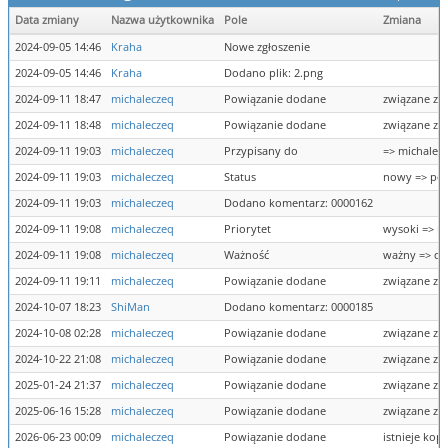
Data zmiany
Nazwa użytkownika
Pole
Zmiana
2024-09-05 14:46
Kraha
Nowe zgłoszenie
2024-09-05 14:46
Kraha
Dodano plik: 2.png
2024-09-11 18:47
michaleczeq
Powiązanie dodane
związane z 
2024-09-11 18:48
michaleczeq
Powiązanie dodane
związane z 
2024-09-11 19:03
michaleczeq
Przypisany do
=> michalec
2024-09-11 19:03
michaleczeq
Status
nowy => po
2024-09-11 19:03
michaleczeq
Dodano komentarz: 0000162
2024-09-11 19:08
michaleczeq
Priorytet
wysoki => n
2024-09-11 19:08
michaleczeq
Ważność
ważny => d
2024-09-11 19:11
michaleczeq
Powiązanie dodane
związane z 
2024-10-07 18:23
ShiMan
Dodano komentarz: 0000185
2024-10-08 02:28
michaleczeq
Powiązanie dodane
związane z 
2024-10-22 21:08
michaleczeq
Powiązanie dodane
związane z 
2025-01-24 21:37
michaleczeq
Powiązanie dodane
związane z 
2025-06-16 15:28
michaleczeq
Powiązanie dodane
związane z 
2026-06-23 00:09
michaleczeq
Powiązanie dodane
istnieje kop