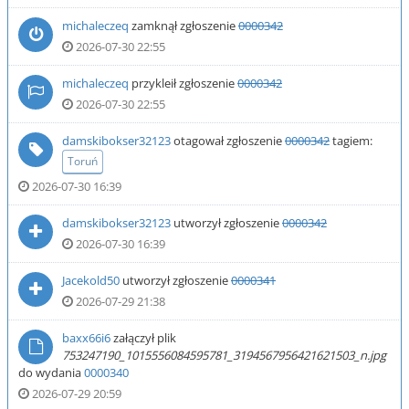
michaleczeq
zamknął zgłoszenie
0000342
2026-07-30 22:55
michaleczeq
przykleił zgłoszenie
0000342
2026-07-30 22:55
damskibokser32123
otagował zgłoszenie
0000342
tagiem:
Toruń
2026-07-30 16:39
damskibokser32123
utworzył zgłoszenie
0000342
2026-07-30 16:39
Jacekold50
utworzył zgłoszenie
0000341
2026-07-29 21:38
baxx66i6
załączył plik
753247190_1015556084595781_3194567956421621503_n.jpg
do wydania
0000340
2026-07-29 20:59