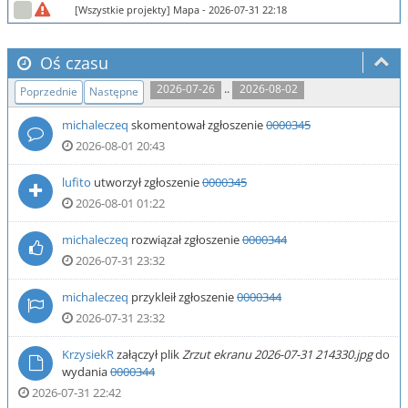
[Wszystkie projekty] Mapa
- 2026-07-31 22:18
Oś czasu
..
2026-07-26
2026-08-02
Poprzednie
Następne
michaleczeq
skomentował zgłoszenie
0000345
2026-08-01 20:43
lufito
utworzył zgłoszenie
0000345
2026-08-01 01:22
michaleczeq
rozwiązał zgłoszenie
0000344
2026-07-31 23:32
michaleczeq
przykleił zgłoszenie
0000344
2026-07-31 23:32
KrzysiekR
załączył plik
Zrzut ekranu 2026-07-31 214330.jpg
do
wydania
0000344
2026-07-31 22:42