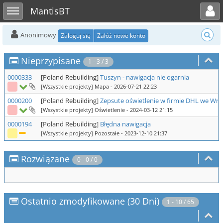
Toggle user menu
Toggle sidebar
MantisBT
Anonimowy
Zaloguj się
Załóż nowe konto
Nieprzypisane
1 - 3 / 3
0000333
[Poland Rebuilding]
Tuszyn - nawigacja nie ogarnia
[Wszystkie projekty] Mapa
- 2026-07-21 22:23
0000200
[Poland Rebuilding]
Zepsute oświetlenie w firmie DHL we Wro
[Wszystkie projekty] Oświetlenie
- 2024-03-12 21:15
0000194
[Poland Rebuilding]
Błędna nawigacja
[Wszystkie projekty] Pozostałe
- 2023-12-10 21:37
Rozwiązane
0 - 0 / 0
Ostatnio zmodyfikowane (30 Dni)
1 - 10 / 65